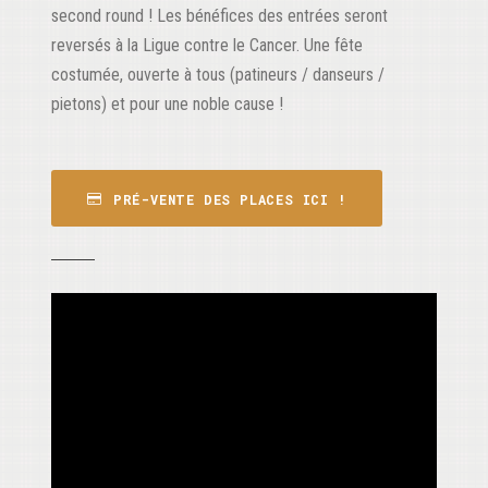
second round ! Les bénéfices des entrées seront
reversés à la Ligue contre le Cancer. Une fête
costumée, ouverte à tous (patineurs / danseurs /
pietons) et pour une noble cause !
PRÉ-VENTE DES PLACES ICI !