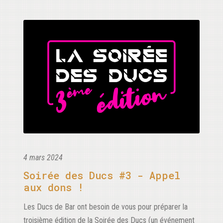
4 mars 2024
Soirée des Ducs #3 - Appel
aux dons !
Les Ducs de Bar ont besoin de vous pour préparer la
troisième édition de la Soirée des Ducs (un événement